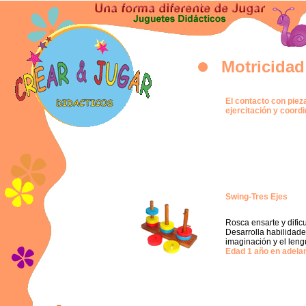
Motricidad
El contacto con piez
ejercitación y coord
Swing-Tres Ejes
Rosca ensarte y dificu
Desarrolla habilidades
imaginación y el lengu
Edad 1 año en adelan