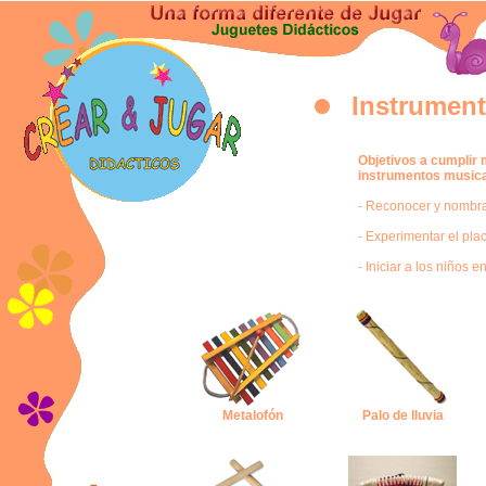
Instrumen
Objetivos a cumplir 
instrumentos musica
- Reconocer y nombra
- Experimentar el plac
- Iniciar a los niños 
Metalofón
Palo de lluvia